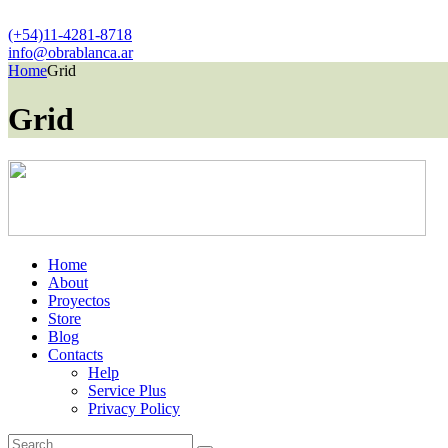
(+54)11-4281-8718
info@obrablanca.ar
Home
Grid
Grid
Home
About
Proyectos
Store
Blog
Contacts
Help
Service Plus
Privacy Policy